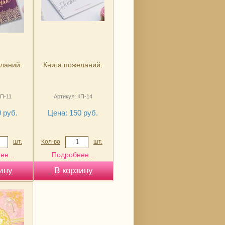
ланий.
Книга пожеланий.
КП-11
Артикул: КП-14
 руб.
Цена: 150 руб.
шт.
Кол-во
шт.
ее...
Подробнее...