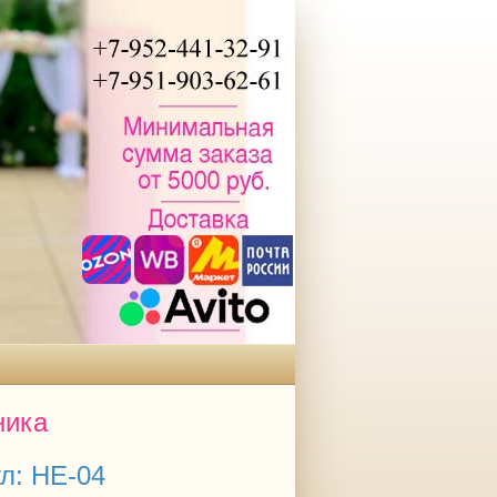
ника
л: НЕ-04